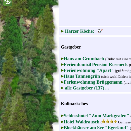
Harzer Köche:
Gastgeber
Haus am Grumbach
(Ruhe mit einem
Feriendomizil Pension Roseneck
(
Ferienwohnung "Apart"
(größtmög
Haus Tannengrün
(sich wohlfühlen i
Ferienwohnung Brüggemann
(...
alle Gastgeber (137) ...
Kulinarisches
Schlosshotel "Zum Markgrafen"
Hotel Waldrausch
(
Geniesse
Blockhäuser am See "Egerland"