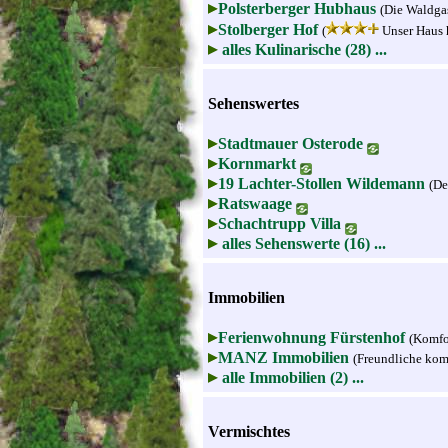
Polsterberger Hubhaus
(Die Waldgas
Stolberger Hof
(
Unser Haus h
alles Kulinarische (28) ...
Sehenswertes
Stadtmauer Osterode
Kornmarkt
19 Lachter-Stollen Wildemann
(De
Ratswaage
Schachtrupp Villa
alles Sehenswerte (16) ...
Immobilien
Ferienwohnung Fürstenhof
(Komfo
MANZ Immobilien
(Freundliche komp
alle Immobilien (2) ...
Vermischtes