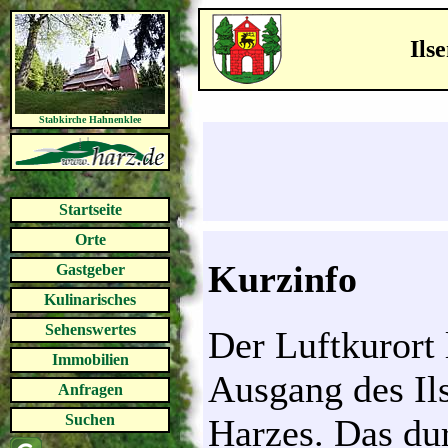
Ils
Stabkirche Hahnenklee
Startseite
Orte
Kurzinfo
Gastgeber
Kulinarisches
Sehenswertes
Der Luftkurort
Immobilien
Ausgang des Il
Anfragen
Suchen
Harzes. Das du