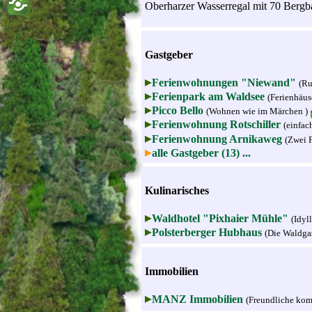
Oberharzer Wasserregal mit 70 Bergb
Gastgeber
Ferienwohnungen "Niewand"
(Ru
Ferienpark am Waldsee
(Ferienhäus
Picco Bello
(Wohnen wie im Märchen )
Ferienwohnung Rotschiller
(einfac
Ferienwohnung Arnikaweg
(Zwei 
alle Gastgeber (13) ...
Kulinarisches
Waldhotel "Pixhaier Mühle"
(Idyl
Polsterberger Hubhaus
(Die Waldgas
Immobilien
MANZ Immobilien
(Freundliche komp