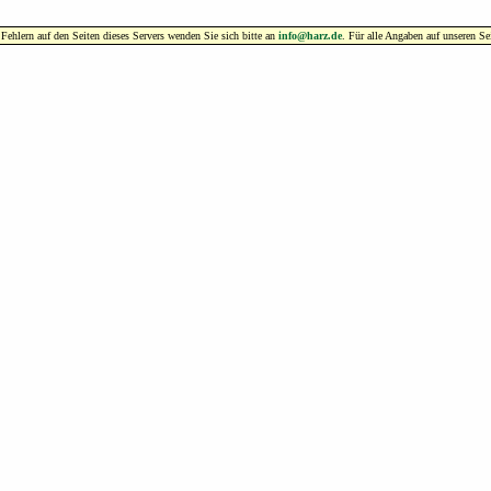
hlern auf den Seiten dieses Servers wenden Sie sich bitte an
info@harz.de
. Für alle Angaben auf unseren S