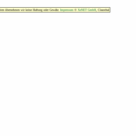
eiten übernehmen wir keine Haftung oder Gewähr.
Impressum
©
XeNET GmbH
, Clausthal