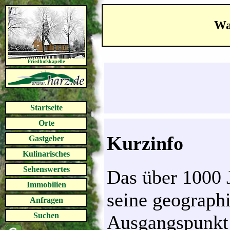
Wa
Friedhofskapelle
Startseite
Orte
Kurzinfo
Gastgeber
Kulinarisches
Sehenswertes
Das über 1000 J
Immobilien
seine geographi
Anfragen
Suchen
Ausgangspunkt 